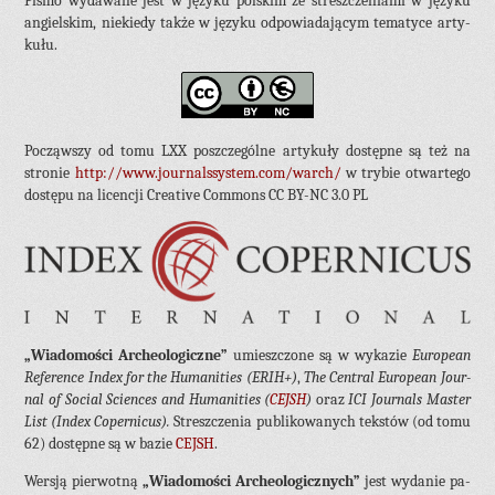
Pismo wy­da­wa­ne jest w ję­zy­ku pol­skim ze stresz­cze­nia­mi w ję­zy­ku
an­giel­skim, nie­kie­dy także w ję­zy­ku od­po­wia­da­ją­cym te­ma­ty­ce ar­ty­
ku­łu.
Po­cząw­szy od tomu LXX po­szcze­gól­ne ar­ty­ku­ły do­stęp­ne są też na
stro­nie
http://​​​www.​​​jou​rnal​ssys​tem.​​​com/​​​warch/
w try­bie otwar­te­go
do­stę­pu na li­cen­cji Cre­ati­ve Com­mons CC BY-NC 3.0 PL
„Wia­do­mo­ści Ar­che­olo­gicz­ne”
umiesz­czo­ne są w wy­ka­zie
Eu­ro­pe­an
Re­fe­ren­ce Index for the Hu­ma­ni­ties (ERIH+)
,
The Cen­tral Eu­ro­pe­an Jo­ur­
nal of So­cial Scien­ces and Hu­ma­ni­ties (
CEJSH
)
oraz
ICI Jo­ur­nals Ma­ster
List (Index Co­per­ni­cus).
Stresz­cze­nia pu­bli­ko­wa­nych tek­stów (od tomu
62) do­stęp­ne są w bazie
CEJSH
.
Wer­sją pier­wot­ną
„Wia­do­mo­ści Ar­che­olo­gicz­nych”
jest wy­da­nie pa­