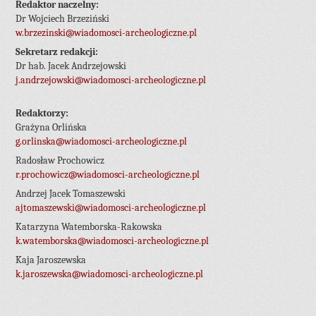
Redaktor naczelny:
Dr Wojciech Brzeziński
w.brzezinski@wiadomosci-archeologiczne.pl
Sekretarz redakcji:
Dr hab. Jacek Andrzejowski
j.andrzejowski@wiadomosci-archeologiczne.pl
Redaktorzy:
Grażyna Orlińska
g.orlinska@wiadomosci-archeologiczne.pl
Radosław Prochowicz
r.prochowicz@wiadomosci-archeologiczne.pl
Andrzej Jacek Tomaszewski
ajtomaszewski@wiadomosci-archeologiczne.pl
Katarzyna Watemborska-Rakowska
k.watemborska@wiadomosci-archeologiczne.pl
Kaja Jaroszewska
k.jaroszewska@wiadomosci-archeologiczne.pl