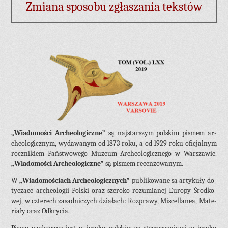
Zmiana sposobu zgłaszania tekstów
„Wia­do­mo­ści Ar­che­olo­gicz­ne”
są naj­star­szym pol­skim pi­smem ar­
che­olo­gicz­nym, wy­da­wa­nym od 1873 roku, a od 1929 roku ofi­cjal­nym
rocz­ni­kiem Pań­stwo­we­go Mu­zeum Ar­che­olo­gicz­ne­go w War­sza­wie.
„Wia­do­mo­ści Ar­che­olo­gicz­ne”
są pi­smem re­cen­zo­wa­nym.
W
„Wia­do­mo­ściach Ar­che­olo­gicz­nych”
pu­bli­ko­wa­ne są ar­ty­ku­ły do­
ty­czą­ce ar­che­olo­gii Pol­ski oraz sze­ro­ko ro­zu­mia­nej Eu­ro­py Środ­ko­
wej, w czte­rech za­sad­ni­czych dzia­łach: Roz­pra­wy, Mi­scel­la­nea, Ma­te­
ria­ły oraz Od­kry­cia.